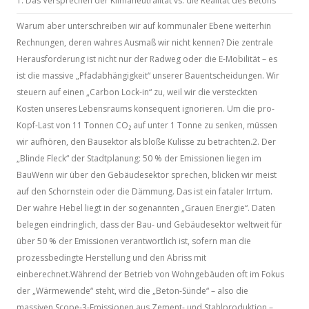
1. Das Versprechen der Klimaneutralität vs. die Realität des Betons
Warum aber unterschreiben wir auf kommunaler Ebene weiterhin
Rechnungen, deren wahres Ausmaß wir nicht kennen? Die zentrale
Herausforderung ist nicht nur der Radweg oder die E-Mobilität – es
ist die massive „Pfadabhängigkeit“ unserer Bauentscheidungen. Wir
steuern auf einen „Carbon Lock-in“ zu, weil wir die versteckten
Kosten unseres Lebensraums konsequent ignorieren. Um die pro-
Kopf-Last von 11 Tonnen CO₂ auf unter 1 Tonne zu senken, müssen
wir aufhören, den Bausektor als bloße Kulisse zu betrachten.2. Der
„Blinde Fleck“ der Stadtplanung: 50 % der Emissionen liegen im
BauWenn wir über den Gebäudesektor sprechen, blicken wir meist
auf den Schornstein oder die Dämmung. Das ist ein fataler Irrtum.
Der wahre Hebel liegt in der sogenannten „Grauen Energie“. Daten
belegen eindringlich, dass der Bau- und Gebäudesektor weltweit für
über 50 % der Emissionen verantwortlich ist, sofern man die
prozessbedingte Herstellung und den Abriss mit
einberechnet.Während der Betrieb von Wohngebäuden oft im Fokus
der „Wärmewende“ steht, wird die „Beton-Sünde“ – also die
massiven Scope-3-Emissionen aus Zement- und Stahlproduktion –