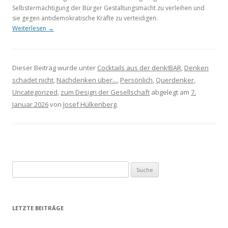
Selbstermächtigung der Bürger Gestaltungsmacht zu verleihen und
sie gegen antidemokratische Kräfte zu verteidigen.
Weiterlesen
→
Dieser Beitrag wurde unter
Cocktails aus der denk!BAR
,
Denken
schadet nicht
,
Nachdenken über...
,
Persönlich
,
Querdenker
,
Uncategorized
,
zum Design der Gesellschaft
abgelegt am
7.
Januar 2026
von
Josef Hülkenberg
.
S
u
c
h
LETZTE BEITRÄGE
e