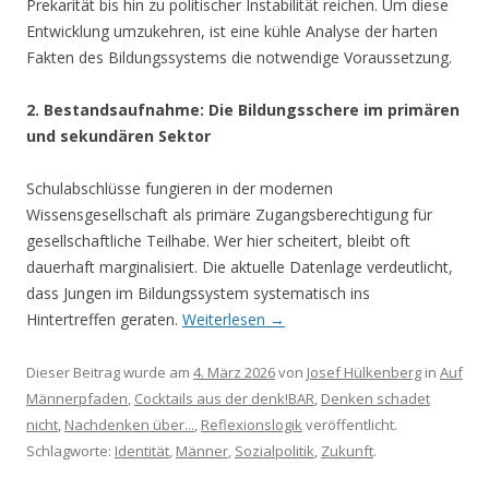
Prekarität bis hin zu politischer Instabilität reichen. Um diese
Entwicklung umzukehren, ist eine kühle Analyse der harten
Fakten des Bildungssystems die notwendige Voraussetzung.
2. Bestandsaufnahme: Die Bildungsschere im primären
und sekundären Sektor
Schulabschlüsse fungieren in der modernen
Wissensgesellschaft als primäre Zugangsberechtigung für
gesellschaftliche Teilhabe. Wer hier scheitert, bleibt oft
dauerhaft marginalisiert. Die aktuelle Datenlage verdeutlicht,
dass Jungen im Bildungssystem systematisch ins
Hintertreffen geraten.
Weiterlesen
→
Dieser Beitrag wurde am
4. März 2026
von
Josef Hülkenberg
in
Auf
Männerpfaden
,
Cocktails aus der denk!BAR
,
Denken schadet
nicht
,
Nachdenken über...
,
Reflexionslogik
veröffentlicht.
Schlagworte:
Identität
,
Männer
,
Sozialpolitik
,
Zukunft
.