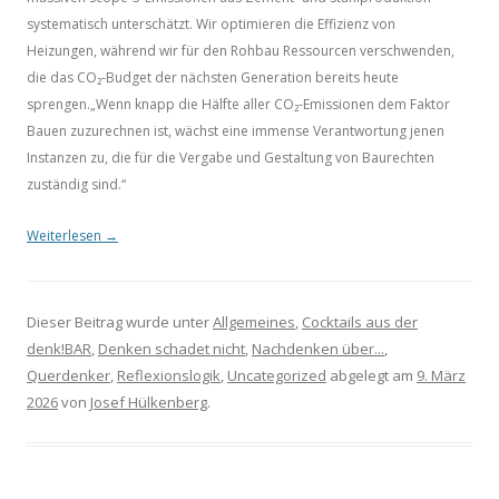
systematisch unterschätzt. Wir optimieren die Effizienz von
Heizungen, während wir für den Rohbau Ressourcen verschwenden,
die das CO₂-Budget der nächsten Generation bereits heute
sprengen.„Wenn knapp die Hälfte aller CO₂-Emissionen dem Faktor
Bauen zuzurechnen ist, wächst eine immense Verantwortung jenen
Instanzen zu, die für die Vergabe und Gestaltung von Baurechten
zuständig sind.“
Weiterlesen
→
Dieser Beitrag wurde unter
Allgemeines
,
Cocktails aus der
denk!BAR
,
Denken schadet nicht
,
Nachdenken über...
,
Querdenker
,
Reflexionslogik
,
Uncategorized
abgelegt am
9. März
2026
von
Josef Hülkenberg
.