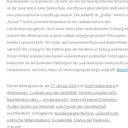
Bundesländer zu fusionieren, ist mehr als nur ein finanzpolitischer Schachz
ist die Speerspitze einer Denkschule, die Effizienz über Identität stellt und 
eine philosophische Grundfrage unserer Zeit aufwirft: Ist „größer“ wirklich
„besser“? Söders primäre Motivation ist die radikale Reform des
Länderfinanzausgleichs, doch seine Vision einer zentralisierten Ordnung st
diametralen Widerspruch zu einer radikal entgegengesetzten Philosophie:
Denkers Leopold Kohr. Wo Söder auf Zusammenschluss und Skaleneffekte 
sah Kohr die Lösung für die Pathologien der Moderne in Teilung und Kleintei
Dieser Artikel analysiert die beiden unvereinbaren politischen Ontologien 
beleuchtet sie am konkreten Fallbeispiel der saarländischen Denkschrift zu
Teilautonomie, die Kohrs Ideen als Verteidigungsstrategie aufgreift.
Weiter
Dieser Beitrag wurde am
17. Januar 2026
von
Josef Hülkenberg
in
Allgemeines
,
Cocktails aus der denk!BAR
,
Denken schadet nicht
,
Nachdenken über...
,
Uncategorized
,
Unterschlagene Propheten
,
Zu den Stufen zur Weisheit
,
zum Design der Gesellschaft
veröffentlicht. Schlagworte:
Bundesländer-Reform
,
Leopold Kohr
,
politische Willensbildung
,
Sozialpolitik
,
Stärke der Regionen
,
Zukunft
.