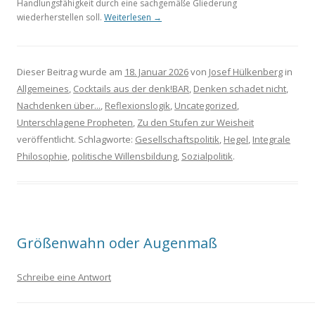
Handlungsfähigkeit durch eine sachgemäße Gliederung
wiederherstellen soll.
Weiterlesen
→
Dieser Beitrag wurde am
18. Januar 2026
von
Josef Hülkenberg
in
Allgemeines
,
Cocktails aus der denk!BAR
,
Denken schadet nicht
,
Nachdenken über...
,
Reflexionslogik
,
Uncategorized
,
Unterschlagene Propheten
,
Zu den Stufen zur Weisheit
veröffentlicht. Schlagworte:
Gesellschaftspolitik
,
Hegel
,
Integrale
Philosophie
,
politische Willensbildung
,
Sozialpolitik
.
Größenwahn oder Augenmaß
Schreibe eine Antwort