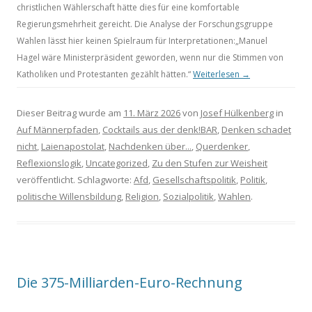
christlichen Wählerschaft hätte dies für eine komfortable
Regierungsmehrheit gereicht. Die Analyse der Forschungsgruppe
Wahlen lässt hier keinen Spielraum für Interpretationen:„Manuel
Hagel wäre Ministerpräsident geworden, wenn nur die Stimmen von
Katholiken und Protestanten gezählt hätten.“
Weiterlesen
→
Dieser Beitrag wurde am
11. März 2026
von
Josef Hülkenberg
in
Auf Männerpfaden
,
Cocktails aus der denk!BAR
,
Denken schadet
nicht
,
Laienapostolat
,
Nachdenken über...
,
Querdenker
,
Reflexionslogik
,
Uncategorized
,
Zu den Stufen zur Weisheit
veröffentlicht. Schlagworte:
Afd
,
Gesellschaftspolitik
,
Politik
,
politische Willensbildung
,
Religion
,
Sozialpolitik
,
Wahlen
.
Die 375-Milliarden-Euro-Rechnung