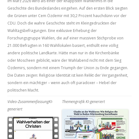
im März 2026 wird als einer der knappsten Wahlkrimis in die
Geschichte des Bundeslandes eingehen. Auf den ersten Blick siegten
die Grünen unter Cem Özdemir mit 30,2 Prozent hauchdünn vor der
CDU. Doch die wahre Geschichte steht im Kleingedruckten der
Wahltagsbefragungen. Eine exklusive Erhebung der
Forschungsgruppe Wahlen, die auf einer massiven Stichprobe von
21.000 Befragten in 160 Wahllokalen basiert, enthüllt eine völlig
andere politische Landkarte. Hätte man nur in die Kirchenbänke
oder Moscheen geblickt, wäre der Wahlabend nicht mit dem Sieg
Özdemirs, sondern mit einem Triumph der Union zu Ende gegangen.
Die Daten zeigen: Religiöse Identität ist kein Relikt der Vergangenheit,
sondern ein mächtiger – wenn auch oft paradoxer – Hebel der
politischen Macht.
Video-Zusammenfassung
KI-
Themengrafik KI-generiert
generiert