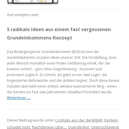
Zum vertieften Lesen
5 radikale Ideen aus einem fast vergessenen
Grundeinkommens-Konzept
Das Bedingungslose Grundeinkommen (BGE) ist eine der
meistdiskutierten sozialen Ideen unserer Zeit. Die Vorstellung, dass
jeder Mensch monatlich einen festen Geldbetrag erhält, der die
Existenz sichert – ganz ohne Gegenleistung – fasziniert und
polarisiert zugleich. Es scheint, als gäbe es nur zwei Lager: die
begeisterten Befürworter und die strikten Gegner. Doch diese binäre
Debatte übersieht einen dritten, weitaus nuancierteren Weg – einen,
der bereits vor fast zwei Jahrzehnten detailliert formuliert wurde.
Weiterlesen
→
Dieser Beitrag wurde unter
Cocktails aus der denk!BAR
,
Denken
schadet nicht
,
Nachdenken über...
,
Querdenker
,
Unterschlagene