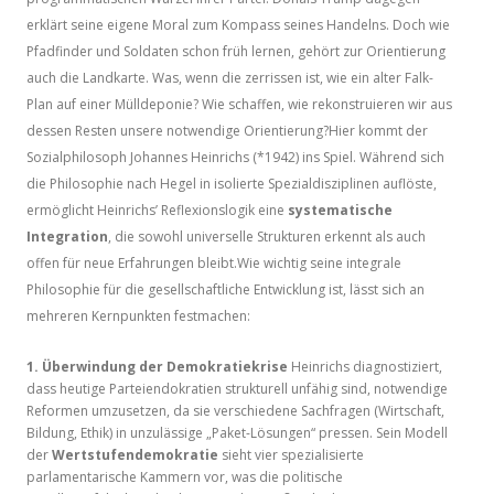
erklärt seine eigene Moral zum Kompass seines Handelns. Doch wie
Pfadfinder und Soldaten schon früh lernen, gehört zur Orientierung
auch die Landkarte. Was, wenn die zerrissen ist, wie ein alter Falk-
Plan auf einer Mülldeponie? Wie schaffen, wie rekonstruieren wir aus
dessen Resten unsere notwendige Orientierung?Hier kommt der
Sozialphilosoph Johannes Heinrichs (*1942) ins Spiel. Während sich
die Philosophie nach Hegel in isolierte Spezialdisziplinen auflöste,
ermöglicht Heinrichs’ Reflexionslogik eine
systematische
Integration
, die sowohl universelle Strukturen erkennt als auch
offen für neue Erfahrungen bleibt.Wie wichtig seine integrale
Philosophie für die gesellschaftliche Entwicklung ist, lässt sich an
mehreren Kernpunkten festmachen:
1. Überwindung der Demokratiekrise
Heinrichs diagnostiziert,
dass heutige Parteiendokratien strukturell unfähig sind, notwendige
Reformen umzusetzen, da sie verschiedene Sachfragen (Wirtschaft,
Bildung, Ethik) in unzulässige „Paket-Lösungen“ pressen. Sein Modell
der
Wertstufendemokratie
sieht vier spezialisierte
parlamentarische Kammern vor, was die politische