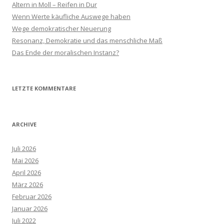
n
Altern in Moll – Reifen in Dur
a
Wenn Werte käufliche Auswege haben
c
Wege demokratischer Neuerung
h
Resonanz, Demokratie und das menschliche Maß
:
Das Ende der moralischen Instanz?
LETZTE KOMMENTARE
ARCHIVE
Juli 2026
Mai 2026
April 2026
März 2026
Februar 2026
Januar 2026
Juli 2022