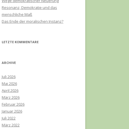
Wege demokratischer Neuerung
h
Resonanz, Demokratie und das
:
menschliche Maß
Das Ende der moralischen Instanz?
LETZTE KOMMENTARE
ARCHIVE
Juli 2026
Mai 2026
April 2026
März 2026
Februar 2026
Januar 2026
Juli 2022
März 2022