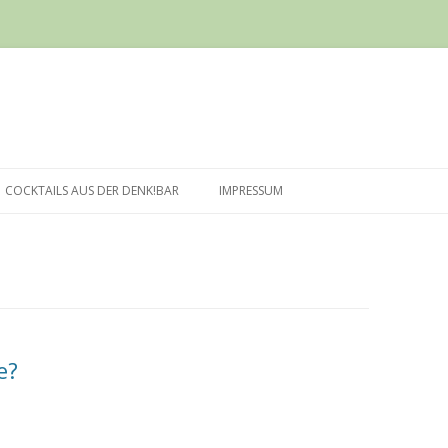
Springe
zum
COCKTAILS AUS DER DENK!BAR
IMPRESSUM
Inhalt
e?