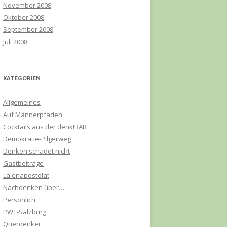
November 2008
Oktober 2008
September 2008
Juli 2008
KATEGORIEN
Allgemeines
Auf Männerpfaden
Cocktails aus der denk!BAR
Demokratie-Pilgerweg
Denken schadet nicht
Gastbeiträge
Laienapostolat
Nachdenken über…
Persönlich
PWT-Salzburg
Querdenker