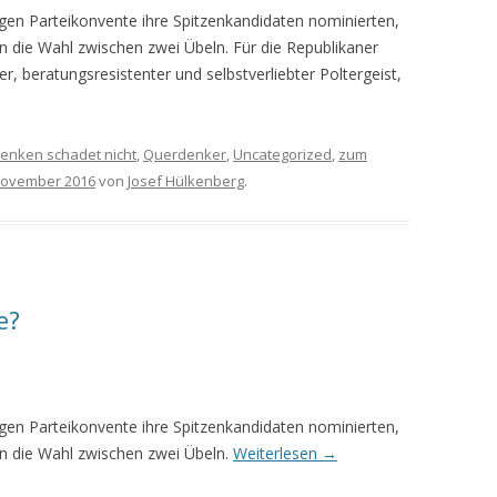
igen Parteikonvente ihre Spitzenkandidaten nominierten,
n die Wahl zwischen zwei Übeln. Für die Republikaner
er, beratungsresistenter und selbstverliebter Poltergeist,
enken schadet nicht
,
Querdenker
,
Uncategorized
,
zum
November 2016
von
Josef Hülkenberg
.
e?
igen Parteikonvente ihre Spitzenkandidaten nominierten,
en die Wahl zwischen zwei Übeln.
Weiterlesen
→