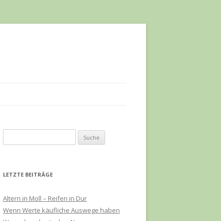
S
u
c
h
LETZTE BEITRÄGE
e
n
Altern in Moll – Reifen in Dur
a
Wenn Werte käufliche Auswege haben
c