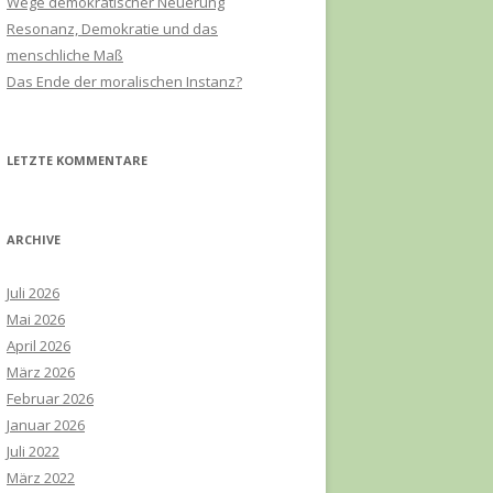
Wege demokratischer Neuerung
h
Resonanz, Demokratie und das
:
menschliche Maß
Das Ende der moralischen Instanz?
LETZTE KOMMENTARE
ARCHIVE
Juli 2026
Mai 2026
April 2026
März 2026
Februar 2026
Januar 2026
Juli 2022
März 2022