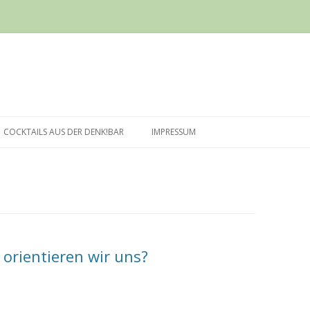
Springe
zum
COCKTAILS AUS DER DENK!BAR
IMPRESSUM
Inhalt
orientieren wir uns?