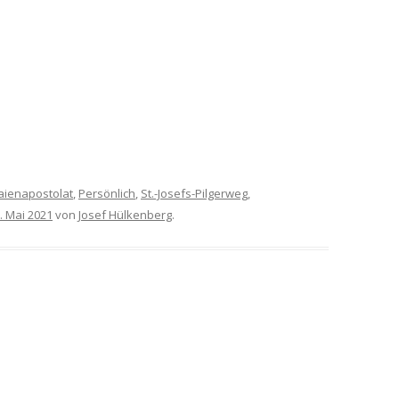
aienapostolat
,
Persönlich
,
St.-Josefs-Pilgerweg
,
. Mai 2021
von
Josef Hülkenberg
.