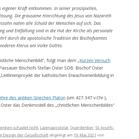
eigener Kraft entkommen. In seiner prinzipiellen,
lösung. Die grausame Hinrichtung des Jesus von Nazareth
essohn nahm alle Schuld der Menschen auf sich. Das
g und Entfaltung sind in die Hut der Kirche als personale
hrt durch die apostolische Tradition des Bischofsamtes
iederen Klerus am Volke Gottes.
hristliche Menschenbild“, folgt man dem
„Kurzen Versuch
Passauer Bischofs Stefan Oster SDB. Bischof Oster
Leitlinienprojekt der katholischen Erwachsenenbildung in
ehre des antiken Griechen Platon
(um 427-347 v.Chr.),
 Oster das Denkmodell des „christlichen Menschenbildes“
enken schadet nicht
,
Laienapostolat
,
Querdenker
,
St.-Josefs-
m Design der Gesellschaft
abgelegt am
19. Mai 2021
von