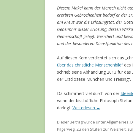
Diesem Makel kann der Mensch nicht aus 
ererbten Gebrochenheit bedarf er der Er
am Kreuz war die Erlösungstat, der Gott
Geheimnis dieser Erlösung, dessen Wirkun
Gemeinschaft gelegt. Gesichert und bewa
und der besonderen Dienstfunktion des n
Auf diesen Kern verdichtet sich das „c
über das christliche Menschenbild“
des 
schrieb seine Abhandlung 2013 für das „
der Erzdiözese München und Freising“.
Da schimmert viel durch von der
Ideenl
wenn der bischöfliche Philosoph Stefan
darlegt.
Weiterlesen
→
Dieser Beitrag wurde unter
Allgemeines
,
D
Pilgerweg
,
Zu den Stufen zur Weisheit
,
zu