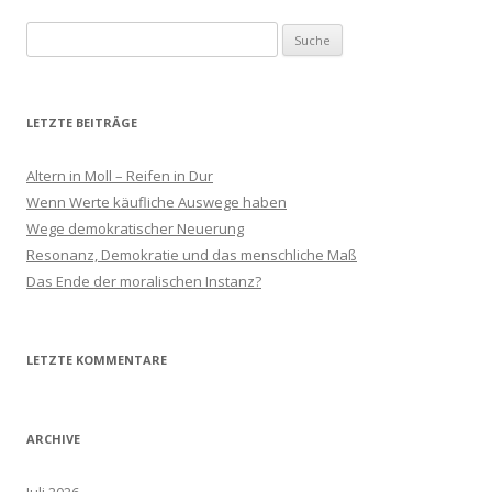
S
u
c
h
LETZTE BEITRÄGE
e
n
Altern in Moll – Reifen in Dur
a
Wenn Werte käufliche Auswege haben
c
Wege demokratischer Neuerung
h
Resonanz, Demokratie und das menschliche Maß
:
Das Ende der moralischen Instanz?
LETZTE KOMMENTARE
ARCHIVE