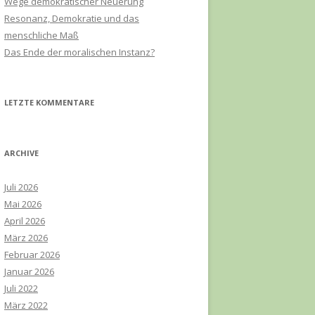
Wege demokratischer Neuerung
h
Resonanz, Demokratie und das
:
menschliche Maß
Das Ende der moralischen Instanz?
LETZTE KOMMENTARE
ARCHIVE
Juli 2026
Mai 2026
April 2026
März 2026
Februar 2026
Januar 2026
Juli 2022
März 2022