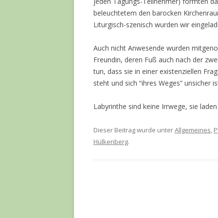
jeden Tagungs-Teilnehmer) formten das
beleuchtetem den barocken Kirchenrau
Liturgisch-szenisch wurden wir eingel
Auch nicht Anwesende wurden mitgeno
Freundin, deren Fuß auch nach der zweit
tun, dass sie in einer existenziellen F
steht und sich “ihres Weges” unsicher is
Labyrinthe sind keine Irrwege, sie lad
Dieser Beitrag wurde unter
Allgemeines
,
P
Hülkenberg
.