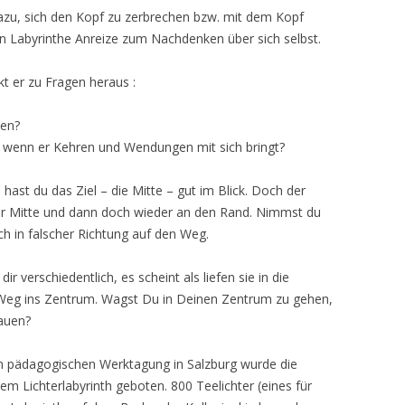
dazu, sich den Kopf zu zerbrechen bzw. mit dem Kopf
n Labyrinthe Anreize zum Nachdenken über sich selbst.
t er zu Fragen heraus :
hen?
 wenn er Kehren und Wendungen mit sich bringt?
d hast du das Ziel – die Mitte – gut im Blick. Doch der
e der Mitte und dann doch wieder an den Rand. Nimmst du
ich in falscher Richtung auf den Weg.
verschiedentlich, es scheint als liefen sie in die
Weg ins Zentrum. Wagst Du in Deinen Zentrum zu gehen,
hauen?
en pädagogischen Werktagung in Salzburg wurde die
m Lichterlabyrinth geboten. 800 Teelichter (eines für