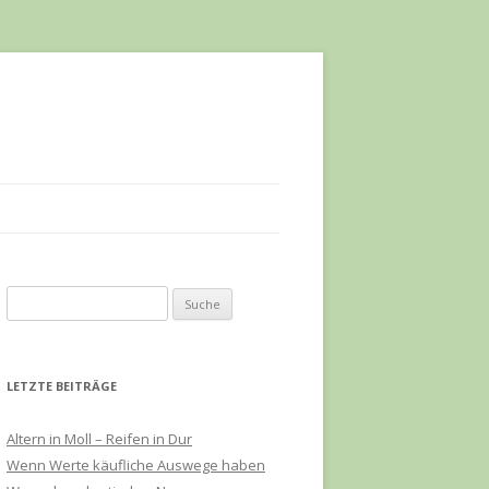
S
u
c
h
LETZTE BEITRÄGE
e
n
Altern in Moll – Reifen in Dur
a
Wenn Werte käufliche Auswege haben
c