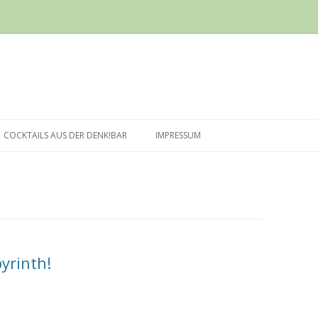
Springe
zum
COCKTAILS AUS DER DENK!BAR
IMPRESSUM
Inhalt
yrinth!