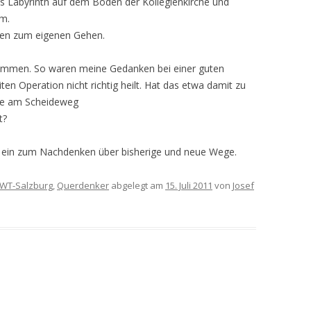
 Labyrinth auf dem Boden der Kollegienkirche und
m.
aden zum eigenen Gehen.
mmen. So waren meine Gedanken bei einer guten
en Operation nicht richtig heilt. Hat das etwa damit zu
rage am Scheideweg
t?
en ein zum Nachdenken über bisherige und neue Wege.
WT-Salzburg
,
Querdenker
abgelegt am
15. Juli 2011
von
Josef