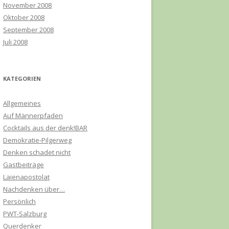
November 2008
Oktober 2008
September 2008
Juli 2008
KATEGORIEN
Allgemeines
Auf Männerpfaden
Cocktails aus der denk!BAR
Demokratie-Pilgerweg
Denken schadet nicht
Gastbeiträge
Laienapostolat
Nachdenken über…
Persönlich
PWT-Salzburg
Querdenker