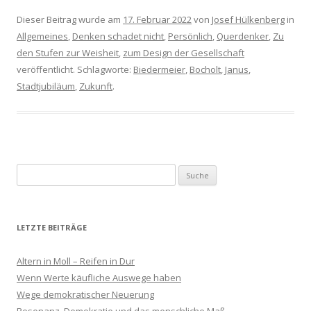
Dieser Beitrag wurde am
17. Februar 2022
von
Josef Hülkenberg
in
Allgemeines
,
Denken schadet nicht
,
Persönlich
,
Querdenker
,
Zu
den Stufen zur Weisheit
,
zum Design der Gesellschaft
veröffentlicht. Schlagworte:
Biedermeier
,
Bocholt
,
Janus
,
Stadtjubiläum
,
Zukunft
.
S
u
c
h
LETZTE BEITRÄGE
e
n
Altern in Moll – Reifen in Dur
a
Wenn Werte käufliche Auswege haben
c
Wege demokratischer Neuerung
h