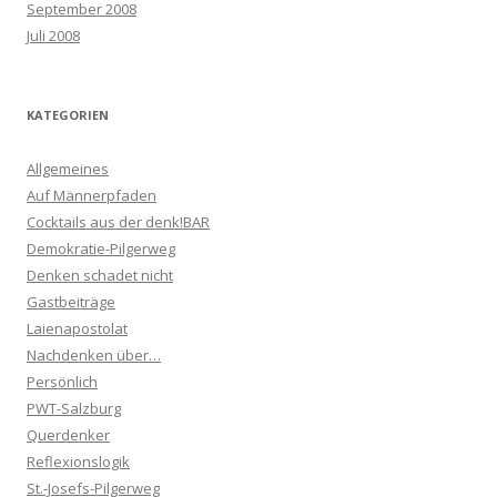
September 2008
Juli 2008
KATEGORIEN
Allgemeines
Auf Männerpfaden
Cocktails aus der denk!BAR
Demokratie-Pilgerweg
Denken schadet nicht
Gastbeiträge
Laienapostolat
Nachdenken über…
Persönlich
PWT-Salzburg
Querdenker
Reflexionslogik
St.-Josefs-Pilgerweg