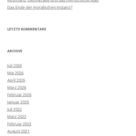
Resonanz, Demokratie und das menschliche Maß
:
Das Ende der moralischen Instanz?
LETZTE KOMMENTARE
ARCHIVE
Juli 2026
Mai 2026
April 2026
März 2026
Februar 2026
Januar 2026
Juli 2022
März 2022
Februar 2022
August 2021